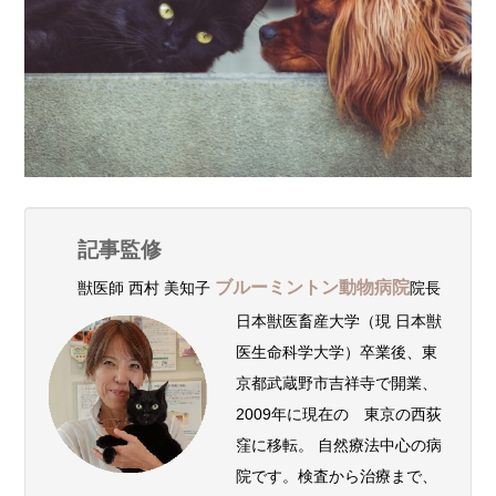
記事監修
ブルーミントン動物病院
獣医師 西村 美知子
院長
日本獣医畜産大学（現 日本獣
医生命科学大学）卒業後、東
京都武蔵野市吉祥寺で開業、
2009年に現在の 東京の西荻
窪に移転。 自然療法中心の病
院です。検査から治療まで、